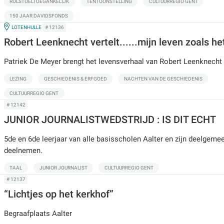
ROLSTOELTOEGANKELIJK
TENTOONSTELLING
CULTUURREGIO GENT
150 JAAR DAVIDSFONDS
IN
LOTENHULLE
# 12136
Robert Leenknecht vertelt......mijn leven zoals he
Patriek De Meyer brengt het levensverhaal van Robert Leenknecht
LEZING
GESCHIEDENIS & ERFGOED
NACHTEN VAN DE GESCHIEDENIS
CULTUURREGIO GENT
# 12142
JUNIOR JOURNALISTWEDSTRIJD : IS DIT ECHT
5de en 6de leerjaar van alle basisscholen Aalter en zijn deelgem
deelnemen.
TAAL
JUNIOR JOURNALIST
CULTUURREGIO GENT
# 12137
“Lichtjes op het kerkhof”
Begraafplaats Aalter