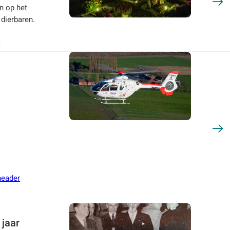
n op het
 dierbaren.
eader
 jaar