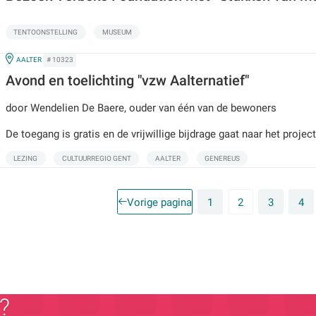
TENTOONSTELLING
MUSEUM
IN
AALTER
# 10323
Avond en toelichting "vzw Aalternatief"
door Wendelien De Baere, ouder van één van de bewoners
De toegang is gratis en de vrijwillige bijdrage gaat naar het project
LEZING
CULTUURREGIO GENT
AALTER
GENEREUS
Vorige pagina
1
2
3
4
?