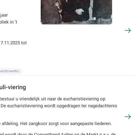
jaar
iek in 't
17.11.2025 tot
AATSCHAPPIJ
li-viering
tuur u vriendelijk uit naar de eucharistieviering op
r. De eucharistieviering wordt opgedragen ter nagedachtenis
e afdeling. Het zangkoor zorgt voor aangepaste liederen.
gd wordt door de Concertband Aalter op de Markt n.a.v. de