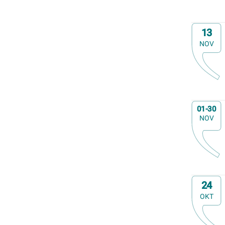
Familiedag
Fietstocht
Op
13
Lezing
NOV
Meerdaagse uitstap
Ontmoeting met receptie
Voorstelling (theater, literatuur, film,...)
Wandeling
Wandeling met gids
Op
01-30
Webinar
NOV
Weekendcursus
Workshop
Zomercursus
Op
24
OKT