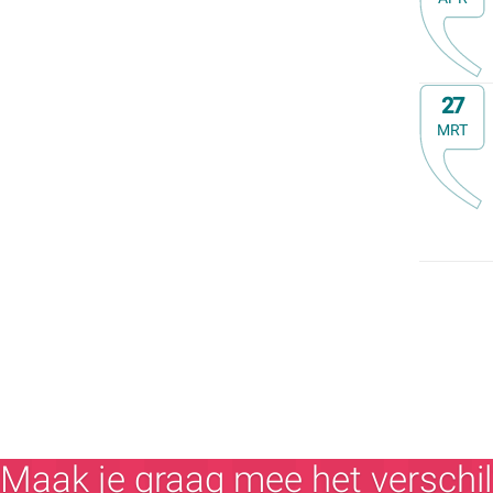
Op
27
MRT
Maak je graag mee het verschil