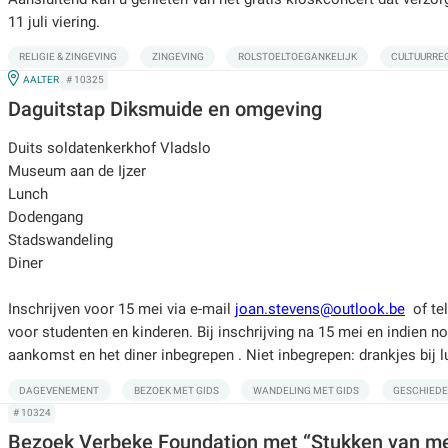
11 juli viering.
RELIGIE & ZINGEVING
ZINGEVING
ROLSTOELTOEGANKELIJK
CULTUURRE
IN
AALTER
# 10325
Daguitstap Diksmuide en omgeving
Duits soldatenkerkhof Vladslo
Museum aan de Ijzer
Lunch
Dodengang
Stadswandeling
Diner
Inschrijven voor 15 mei via e-mail
joan.stevens@outlook.be
of tel
voor studenten en kinderen. Bij inschrijving na 15 mei en indien nog p
aankomst en het diner inbegrepen . Niet inbegrepen: drankjes bij l
DAGEVENEMENT
BEZOEK MET GIDS
WANDELING MET GIDS
GESCHIEDE
# 10324
Bezoek Verbeke Foundation met “Stukken van m