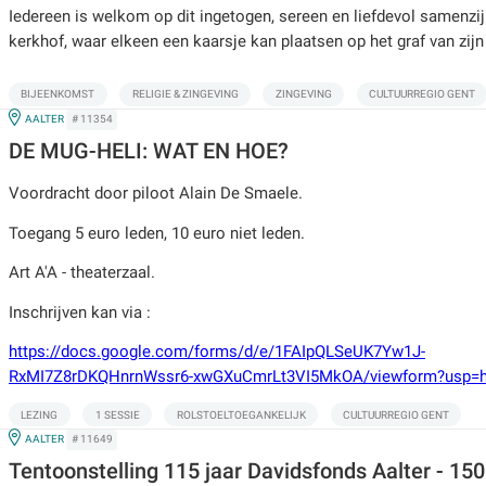
Iedereen is welkom op dit ingetogen, sereen en liefdevol samenzij
kerkhof, waar elkeen een kaarsje kan plaatsen op het graf van zijn
BIJEENKOMST
RELIGIE & ZINGEVING
ZINGEVING
CULTUURREGIO GENT
IN
AALTER
# 11354
DE MUG-HELI: WAT EN HOE?
Voordracht door piloot Alain De Smaele.
Toegang 5 euro leden, 10 euro niet leden.
Art A'A - theaterzaal.
Inschrijven kan via :
https://docs.google.com/forms/d/e/1FAIpQLSeUK7Yw1J-
RxMI7Z8rDKQHnrnWssr6-xwGXuCmrLt3VI5MkOA/viewform?usp=h
LEZING
1 SESSIE
ROLSTOELTOEGANKELIJK
CULTUURREGIO GENT
IN
AALTER
# 11649
Tentoonstelling 115 jaar Davidsfonds Aalter - 150