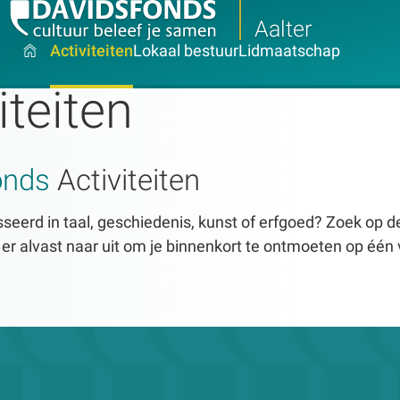
Aalter
Activiteiten
Lokaal bestuur
Lidmaatschap
iteiten
onds
Activiteiten
seerd in taal, geschiedenis, kunst of erfgoed? Zoek op dez
n er alvast naar uit om je binnenkort te ontmoeten op één 