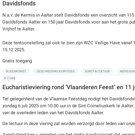
Davidsfonds
N.a.v. de Kermis in Aalter stelt Davidsfonds een overzicht van 115 
Davidsfonds Aalter en 150 jaar Davidsfonds voor aan het grote publ
Vrijhof te Aalter.
Deze tentoonstelling zal ook te zien zijn WZC Veilige Have vanaf 
15.12.2025.
Gratis toegang
BIJEENKOMST
GESCHIEDENIS & ERFGOED
KUNST & CULTUUR
MENS & M
# 11088
Eucharistieviering rond ‘Vlaanderen Feest’ en 11 ju
Ter gelegenheid van de Vlaamse Feestdag nodigt het Davidsfondsbes
zondag 6 juli 2025 om 10.00 uur in de Sint-Corneliuskerk te Aalte
van de overleden leden van het Davidsfonds Aalter.
De lectuur in deze viering zal worden verzorgd door leden van onz
Aansluitend kan u genieten van het gratis kioskconcert dat verzor