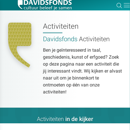
Zoe
Dir
Activiteiten
Davidsfonds
Activiteiten
Zoek:
Ben je geïnteresseerd in taal,
geschiedenis, kunst of erfgoed? Zoek
Zoeken
op deze pagina naar een activiteit die
jij interessant vindt. Wij kijken er alvast
naar uit om je binnenkort te
ontmoeten op één van onze
activiteiten!
Activiteiten
in de kijker