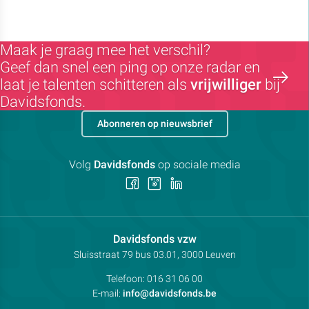
Maak je graag mee het verschil?
Geef dan snel een ping op onze radar en
laat je talenten schitteren als
vrijwilliger
bij
Davidsfonds.
Abonneren op nieuwsbrief
Volg
Davidsfonds
op sociale media
Volg
Volg
Volg
ons
ons
ons
op
op
op
Facebook
Instagram
LinkedIn
Contactpersoon:
Davidsfonds vzw
Adres:
Sluisstraat 79
bus 03.01, 3000
Leuven
Telefoon:
016 31 06 00
E-mail:
info@davidsfonds.be