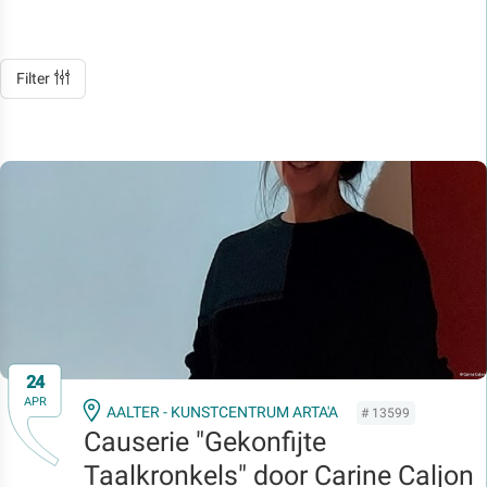
Filter
24
APR
AALTER - KUNSTCENTRUM ARTA'A
# 13599
Causerie "Gekonfijte
Taalkronkels" door Carine Caljon