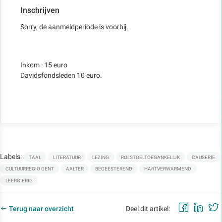
Inschrijven
Sorry, de aanmeldperiode is voorbij.
Inkom : 15 euro
Davidsfondsleden 10 euro.
Labels:
TAAL
LITERATUUR
LEZING
ROLSTOELTOEGANKELIJK
CAUSERIE
CULTUURREGIO GENT
AALTER
BEGEESTEREND
HARTVERWARMEND
LEERGIERIG
Faceb
Lin
Terug naar overzicht
Deel dit artikel: