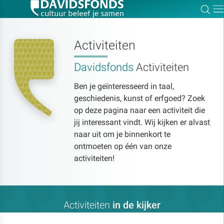
Zoe
Dir
Activiteiten
Davidsfonds
Activiteiten
Zoek:
Ben je geïnteresseerd in taal,
geschiedenis, kunst of erfgoed? Zoek
Zoeken
op deze pagina naar een activiteit die
jij interessant vindt. Wij kijken er alvast
naar uit om je binnenkort te
ontmoeten op één van onze
activiteiten!
Activiteiten
in de kijker