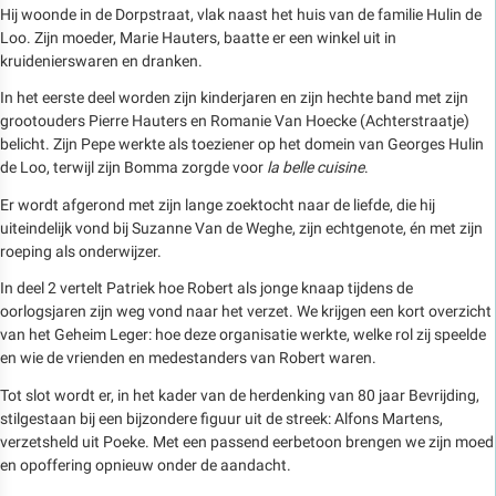
Hij woonde in de Dorpstraat, vlak naast het huis van de familie Hulin de
Loo. Zijn moeder, Marie Hauters, baatte er een winkel uit in
kruidenierswaren en dranken.
In het eerste deel worden zijn kinderjaren en zijn hechte band met zijn
grootouders Pierre Hauters en Romanie Van Hoecke (Achterstraatje)
belicht. Zijn Pepe werkte als toeziener op het domein van Georges Hulin
de Loo, terwijl zijn Bomma zorgde voor
la belle cuisine
.
Er wordt afgerond met zijn lange zoektocht naar de liefde, die hij
uiteindelijk vond bij Suzanne Van de Weghe, zijn echtgenote, én met zijn
roeping als onderwijzer.
In deel 2 vertelt Patriek hoe Robert als jonge knaap tijdens de
oorlogsjaren zijn weg vond naar het verzet. We krijgen een kort overzicht
van het Geheim Leger: hoe deze organisatie werkte, welke rol zij speelde
en wie de vrienden en medestanders van Robert waren.
Tot slot wordt er, in het kader van de herdenking van 80 jaar Bevrijding,
stilgestaan bij een bijzondere figuur uit de streek: Alfons Martens,
verzetsheld uit Poeke. Met een passend eerbetoon brengen we zijn moed
en opoffering opnieuw onder de aandacht.