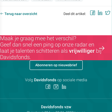
Faceb
Lin
Terug naar overzicht
Deel dit artikel:
Maak je graag mee het verschil?
Geef dan snel een ping op onze radar en
laat je talenten schitteren als
vrijwilliger
bij
Davidsfonds.
Abonneren op nieuwsbrief
Volg
Davidsfonds
op sociale media
Volg
Volg
Volg
ons
ons
ons
op
op
op
Facebook
Instagram
LinkedIn
Contactpersoon:
Davidsfonds vzw