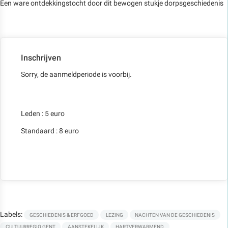
Een ware ontdekkingstocht door dit bewogen stukje dorpsgeschiedenis
Inschrijven
Sorry, de aanmeldperiode is voorbij.
Leden : 5 euro
Standaard : 8 euro
Labels:
GESCHIEDENIS & ERFGOED
LEZING
NACHTEN VAN DE GESCHIEDENIS
CULTUURREGIO GENT
AANSTEKELIJK
HARTVERWARMEND