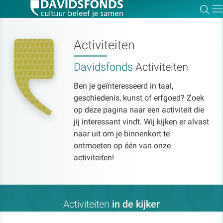
Zoe
Dir
Activiteiten
Davidsfonds
Activiteiten
Zoek:
Ben je geïnteresseerd in taal,
geschiedenis, kunst of erfgoed? Zoek
Zoeken
op deze pagina naar een activiteit die
jij interessant vindt. Wij kijken er alvast
naar uit om je binnenkort te
ontmoeten op één van onze
activiteiten!
Activiteiten
in de kijker